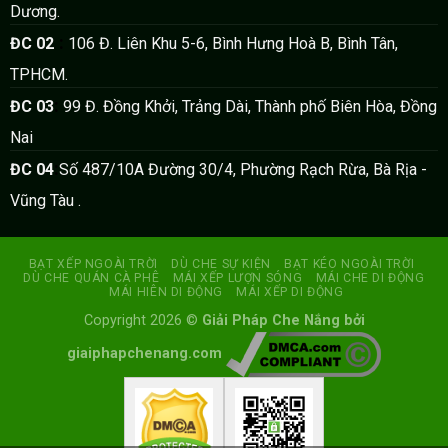
Dương.
:
ĐC 02
106 Đ. Liên Khu 5-6, Bình Hưng Hoà B, Bình Tân,
TPHCM.
:
ĐC 03
99 Đ. Đồng Khởi, Trảng Dài, Thành phố Biên Hòa, Đồng
Nai
:
ĐC 04
Số 487/10A Đường 30/4, Phường Rạch Rừa, Bà Rịa -
Vũng Tàu .
BẠT XẾP NGOÀI TRỜI
DÙ CHE SỰ KIỆN
BẠT KÉO NGOÀI TRỜI
DÙ CHE QUÁN CÀ PHÊ
MÁI XẾP LƯỢN SÓNG
MÁI CHE DI ĐỘNG
MÁI HIÊN DI ĐỘNG
MÁI XẾP DI ĐỘNG
Copyright 2026 ©
Giải Pháp Che Nắng
bởi
giaiphapchenang.com