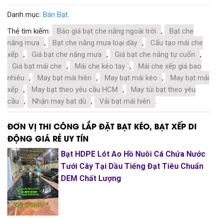
Danh mục:
Bán Bạt
.
Thẻ tìm kiếm:
Báo giá bạt che nắng ngoài trời
,
Bạt che
nắng mưa
,
Bạt che nắng mưa loại dày
,
Cấu tạo mái che
xếp
,
Giá bạt che nắng mưa
,
Giá bạt che nắng tự cuốn
,
Giá bạt mái che
,
Mái che kéo tay
,
Mái che xếp giá bao
nhiêu
,
May bạt mái hiên
,
May bạt mái kéo
,
May bạt mái
xếp
,
May bạt theo yêu cầu HCM
,
May túi bạt theo yêu
cầu
,
Nhận may bạt dù
,
Vải bạt mái hiên
.
ĐƠN VỊ THI CÔNG LẮP ĐẶT BẠT KÉO, BẠT XẾP DI
ĐỘNG GIÁ RẺ UY TÍN
Bạt HDPE Lót Ao Hồ Nuôi Cá Chứa Nước
Tưới Cây Tại Dầu Tiếng Đạt Tiêu Chuẩn
DEM Chất Lượng