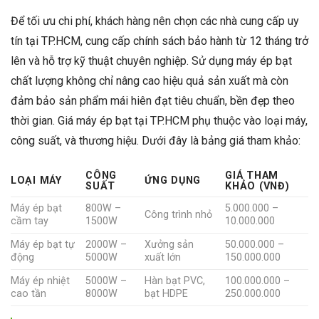
Để tối ưu chi phí, khách hàng nên chọn các nhà cung cấp uy
tín tại TP.HCM, cung cấp chính sách bảo hành từ 12 tháng trở
lên và hỗ trợ kỹ thuật chuyên nghiệp. Sử dụng máy ép bạt
chất lượng không chỉ nâng cao hiệu quả sản xuất mà còn
đảm bảo sản phẩm mái hiên đạt tiêu chuẩn, bền đẹp theo
thời gian. Giá máy ép bạt tại TP.HCM phụ thuộc vào loại máy,
công suất, và thương hiệu. Dưới đây là bảng giá tham khảo:
CÔNG
GIÁ THAM
LOẠI MÁY
ỨNG DỤNG
SUẤT
KHẢO (VNĐ)
Máy ép bạt
800W –
5.000.000 –
Công trình nhỏ
cầm tay
1500W
10.000.000
Máy ép bạt tự
2000W –
Xưởng sản
50.000.000 –
động
5000W
xuất lớn
150.000.000
Máy ép nhiệt
5000W –
Hàn bạt PVC,
100.000.000 –
cao tần
8000W
bạt HDPE
250.000.000