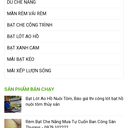
DÙ CHE NẮNG
MÀN RÈM VẢI RÈM
BẠT CHE CÔNG TRÌNH
BẠT LÓT AO HỒ
BẠT XANH CAM
MÁI BẠT KÉO
MÁI XẾP LƯỢN SÓNG
SẢN PHẨM BÁN CHẠY
Bạt Lót Ao Hồ Nuôi Tôm, Báo giá thi công lót bạt hồ
nuôi tôm thủy sản
Rèm Bạt Che Nắng Mưa Tự Cuốn Ban Công Sân
Thượng - 0979 102222