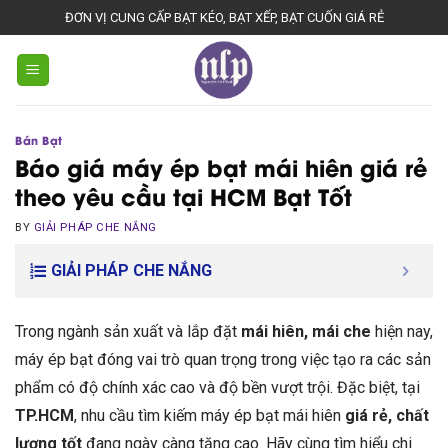
Skip
ĐƠN VỊ CUNG CẤP BẠT KÉO, BẠT XẾP, BẠT CUỐN GIÁ RẺ
to
content
Bán Bạt
Báo giá máy ép bạt mái hiên giá rẻ
theo yêu cầu tại HCM Bạt Tốt
BY
GIẢI PHÁP CHE NẮNG
GIẢI PHÁP CHE NẮNG
Trong ngành sản xuất và lắp đặt
mái hiên, mái che
hiện nay,
máy ép bạt đóng vai trò quan trọng trong việc tạo ra các sản
phẩm có độ chính xác cao và độ bền vượt trội. Đặc biệt, tại
TP.HCM
, nhu cầu tìm kiếm máy ép bạt mái hiên
giá rẻ, chất
lượng tốt
đang ngày càng tăng cao. Hãy cùng tìm hiểu chi