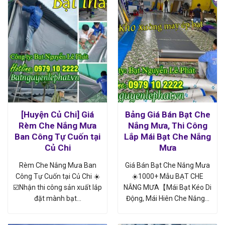
[Huyện Củ Chi] Giá
Bảng Giá Bán Bạt Che
Rèm Che Nắng Mưa
Nắng Mưa, Thi Công
Ban Công Tự Cuốn tại
Lắp Mái Bạt Che Nắng
Củ Chi
Mưa
Rèm Che Nắng Mưa Ban
Giá Bán Bạt Che Nắng Mưa
Công Tự Cuốn tại Củ Chi ☀️
☀️1000+ Mẫu BẠT CHE
☑️Nhận thi công sản xuất lắp
NẮNG MƯA【Mái Bạt Kéo Di
đặt mành bạt…
Động, Mái Hiên Che Nắng…