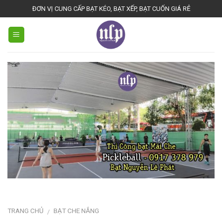
Skip
ĐƠN VỊ CUNG CẤP BẠT KÉO, BẠT XẾP, BẠT CUỐN GIÁ RẺ
to
content
TRANG CHỦ
BẠT CHE NẮNG
/