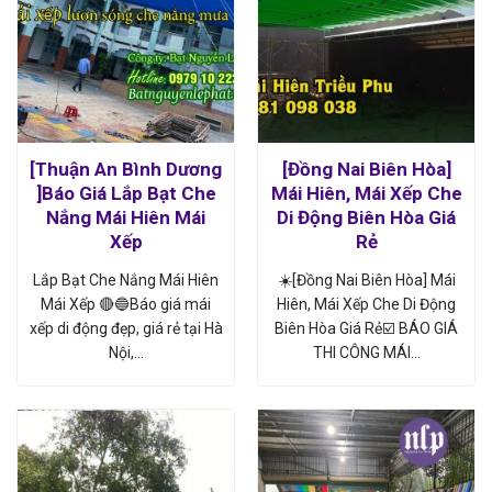
[Thuận An Bình Dương
[Đồng Nai Biên Hòa]
]Báo Giá Lắp Bạt Che
Mái Hiên, Mái Xếp Che
Nắng Mái Hiên Mái
Di Động Biên Hòa Giá
Xếp
Rẻ
Lắp Bạt Che Nắng Mái Hiên
☀️[Đồng Nai Biên Hòa] Mái
Mái Xếp 🔴🔵Báo giá mái
Hiên, Mái Xếp Che Di Động
xếp di động đẹp, giá rẻ tại Hà
Biên Hòa Giá Rẻ☑️ BÁO GIÁ
Nội,…
THI CÔNG MÁI…