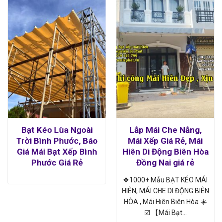
Bạt Kéo Lùa Ngoài
Lắp Mái Che Nắng,
Trời Bình Phước, Báo
Mái Xếp Giá Rẻ, Mái
Giá Mái Bạt Xếp Bình
Hiên Di Động Biên Hòa
Phước Giá Rẻ
Đồng Nai giá rẻ
❖1000+ Mẫu BẠT KÉO MÁI
HIÊN, MÁI CHE DI ĐỘNG BIÊN
HÒA , Mái Hiên Biên Hòa ☀️
☑️ 【Mái Bạt…