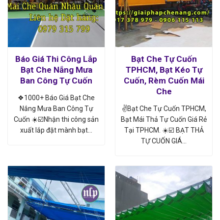
Báo Giá Thi Công Lắp
Bạt Che Tự Cuốn
Bạt Che Nắng Mưa
TPHCM, Bạt Kéo Tự
Ban Công Tự Cuốn
Cuốn, Rèm Cuốn Mái
Che
❖1000+ Báo Giá Bạt Che
Nắng Mưa Ban Công Tự
✌Bạt Che Tự Cuốn TPHCM,
Cuốn ☀️☑️Nhận thi công sản
Bạt Mái Thả Tự Cuốn Giá Rẻ
xuất lắp đặt mành bạt…
Tại TPHCM. ☀️☑️ BẠT THẢ
TỰ CUỐN GIÁ…