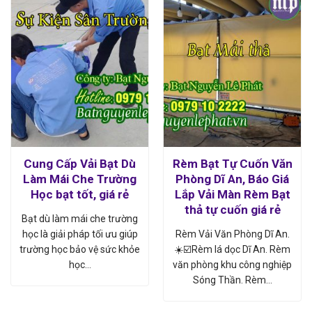
Cung Cấp Vải Bạt Dù
Rèm Bạt Tự Cuốn Văn
Làm Mái Che Trường
Phòng Dĩ An, Báo Giá
Học bạt tốt, giá rẻ
Lắp Vải Màn Rèm Bạt
thả tự cuốn giá rẻ
Bạt dù làm mái che trường
học là giải pháp tối ưu giúp
Rèm Vải Văn Phòng Dĩ An.
trường học bảo vệ sức khỏe
☀️☑️Rèm lá dọc Dĩ An. Rèm
học…
văn phòng khu công nghiệp
Sóng Thần. Rèm…