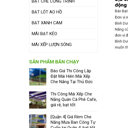
BẠT CHE CÔNG TRÌNH
động 
Bán Bạ
BẠT LÓT AO HỒ
Đơn vị m
BẠT XANH CAM
Bình Dư
Nắng củ
MÁI BẠT KÉO
đơn vị 
Bình Dư
MÁI XẾP LƯỢN SÓNG
muốn t
SẢN PHẨM BÁN CHẠY
Báo Giá Thi Công Lắp
Đặt Mái Hiên Mái Xếp
Che Nắng Tại Thủ Đức
Thi Công Mái Xếp Che
Nắng Quán Cà Phê Cafe,
giá rẻ, bạt tốt
[Quận 4] Giá Rèm Che
Nắng Mưa Ban Công Tự
Cuốn tại Quận 4, bạt tốt