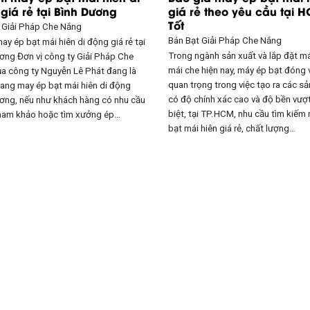
giá rẻ tại Bình Dương
giá rẻ theo yêu cầu tại 
Tốt
t
Giải Pháp Che Nắng
Bán Bạt
Giải Pháp Che Nắng
ay ép bạt mái hiên di động giá rẻ tại
Trong ngành sản xuất và lắp đặt má
ơng Đơn vị công ty Giải Pháp Che
mái che hiện nay, máy ép bạt đóng v
a công ty Nguyễn Lê Phát đang là
quan trọng trong việc tạo ra các s
đang may ép bạt mái hiên di động
có độ chính xác cao và độ bền vượt
ơng, nếu như khách hàng có nhu cầu
biệt, tại TP.HCM, nhu cầu tìm kiếm
ham khảo hoặc tìm xưởng ép…
bạt mái hiên giá rẻ, chất lượng…