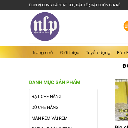
Skip
ĐƠN VỊ CUNG CẤP BẠT KÉO, BẠT XẾP, BẠT CUỐN GIÁ RẺ
to
content
Trang chủ
Giới thiệu
Tuyển dụng
Bán 
Đ
DANH MỤC SẢN PHẨM
BẠT CHE NẮNG
DÙ CHE NẮNG
MÀN RÈM VẢI RÈM
Địa c