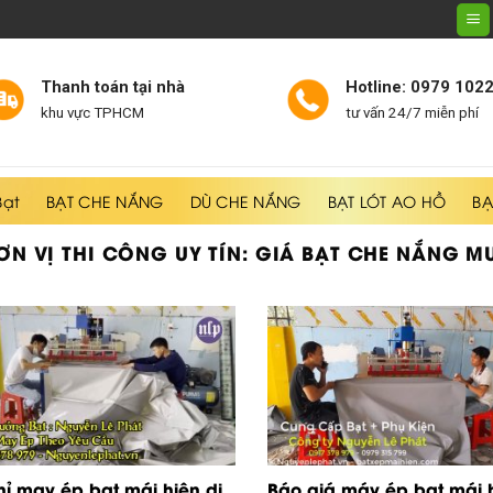
Thanh toán tại nhà
Hotline: 0979 102
khu vực TPHCM
tư vấn 24/7 miễn phí
Bạt
BẠT CHE NẮNG
DÙ CHE NẮNG
BẠT LÓT AO HỒ
BẠ
ƠN VỊ THI CÔNG UY TÍN:
GIÁ BẠT CHE NẮNG M
hỉ may ép bạt mái hiên di
Báo giá máy ép bạt mái 