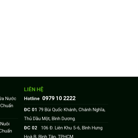
LIÊN HỆ
0979 10 2222
:
hứa Nước
Hotline
u Chuẩn
:
ĐC 01
79 Bùi Quốc Khánh, Chánh Nghĩa,
Thủ Dầu Một, Bình Dương.
 Nuôi
:
ĐC 02
106 Đ. Liên Khu 5-6, Bình Hưng
 Chuẩn
Hoà B, Bình Tân, TPHCM.