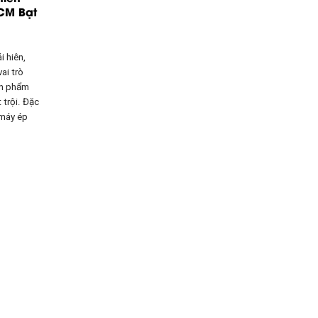
HCM Bạt
i hiên,
ai trò
ản phẩm
 trội. Đặc
 máy ép