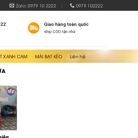
Zalo: 0979 10 2222
0979 102222
222
Giao hàng toàn quốc
ship COD tận nhà
T XANH CAM
MÁI BẠT KÉO
Liên hệ
ƯA
hiên