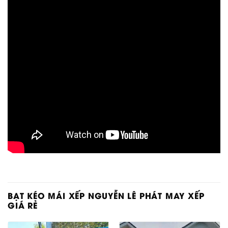
BẠT KÉO MÁI XẾP NGUYỄN LÊ PHÁT MAY XẾP
GIÁ RẺ