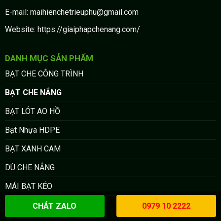
E-mail: maihienchetrieuphu@gmail.com
Website: https://giaiphapchenang.com/
DANH MỤC SẢN PHẨM
BẠT CHE CÔNG TRÌNH
BẠT CHE NẮNG
BẠT LÓT AO HỒ
Bạt Nhựa HDPE
BẠT XANH CAM
DÙ CHE NẮNG
MÁI BẠT KÉO
MÀN RÈM VẢI RÈM
CHÁT ZALO
0979 10 2222