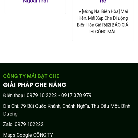
Ngoài Trời
Rẻ
☀️[Đồng Nai Biên Hòa] Mái
Hiên, Mái Xếp Che Di Động
Biên Hòa Giá Rẻ☑️ BÁO GIÁ
THI CÔNG MÁI…
CÔNG TY MÁI BẠT CHE
GIẢI PHÁP CHE NẮNG
Điện thoại: 0979 10 2222 - 0917 378 979
Địa Chỉ: 79 Bùi Quốc Khánh, Chánh Nghĩa, Thủ Dầu Một, Bình
Dương
Zalo: 0979 102222
Maps Google CÔNG TY