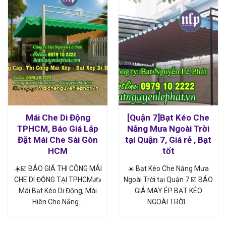
Mái Che Di Động
[Quận 7]Bạt Kéo Che
TPHCM, Báo Giá Lắp
Nắng Mưa Ngoài Trời
Đặt Mái Che Sài Gòn
tại Quận 7, Giá rẻ , Bạt
HCM
tốt
☀️☑️ BÁO GIÁ THI CÔNG MÁI
☀️ Bạt Kéo Che Nắng Mưa
CHE DI ĐỘNG TẠI TPHCM✍
Ngoài Trời tại Quận 7 ☑️ BÁO
Mái Bạt Kéo Di Động, Mái
GIÁ MAY ÉP BẠT KÉO
Hiên Che Nắng…
NGOÀI TRỜI…