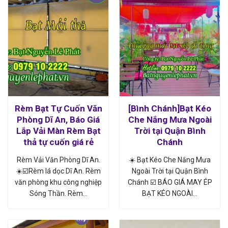
Rèm Bạt Tự Cuốn Văn
[Bình Chánh]Bạt Kéo
Phòng Dĩ An, Báo Giá
Che Nắng Mưa Ngoài
Lắp Vải Màn Rèm Bạt
Trời tại Quận Bình
thả tự cuốn giá rẻ
Chánh
Rèm Vải Văn Phòng Dĩ An.
☀️ Bạt Kéo Che Nắng Mưa
☀️☑️Rèm lá dọc Dĩ An. Rèm
Ngoài Trời tại Quận Bình
văn phòng khu công nghiệp
Chánh ☑️ BÁO GIÁ MAY ÉP
Sóng Thần. Rèm…
BẠT KÉO NGOÀI…