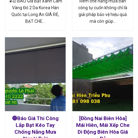
☀️☑️ BÁO Giá Bạt Xanh Cam
Rèm che nắng mưa ban
Vàng Đỏ 2 Da Korea Hàn
công tự cuốn không chỉ là
Quốc tại Long An GIÁ RẺ,
giải pháp bảo vệ hiệu quả
BẠT CHE…
mà còn giúp…
🔵Báo Giá Thi Công
[Đồng Nai Biên Hòa]
Lắp Bạt Kéo Tay
Mái Hiên, Mái Xếp Che
Chống Nắng Mưa
Di Động Biên Hòa Giá