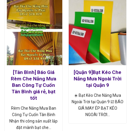
[Tân Bình] Báo Giá
[Quận 9]Bạt Kéo Che
Rèm Che Nắng Mưa
Nắng Mưa Ngoài Trời
Ban Công Tự Cuốn
tại Quận 9
Tân Bình giá rẻ, bạt
☀️ Bạt Kéo Che Nắng Mưa
tốt
Ngoài Trời tại Quận 9 ☑️ BÁO
Rèm Che Nắng Mưa Ban
GIÁ MAY ÉP BẠT KÉO
Công Tự Cuốn Tân Bình
NGOÀI TRỜI…
Nhận thi công sản xuất lắp
đặt mành bạt che…