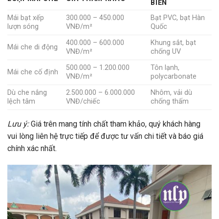
BIẾN
Mái bạt xếp
300.000 – 450.000
Bạt PVC, bạt Hàn
lượn sóng
VNĐ/m²
Quốc
400.000 – 600.000
Khung sắt, bạt
Mái che di động
VNĐ/m²
chống UV
500.000 – 1.200.000
Tôn lạnh,
Mái che cố định
VNĐ/m²
polycarbonate
Dù che nắng
2.500.000 – 6.000.000
Nhôm, vải dù
lệch tâm
VNĐ/chiếc
chống thấm
Lưu ý:
Giá trên mang tính chất tham khảo, quý khách hàng
vui lòng liên hệ trực tiếp để được tư vấn chi tiết và báo giá
chính xác nhất.