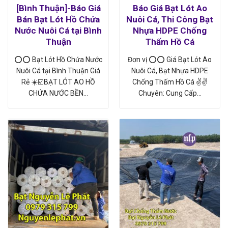
[Bình Thuận]-Báo Giá
Báo Giá Bạt Lót Ao
Bán Bạt Lót Hồ Chứa
Nuôi Cá, Thi Công Bạt
Nước Nuôi Cá tại Bình
Nhựa HDPE Chống
Thuận
Thấm Hồ Cá
⭕⭕ Bạt Lót Hồ Chứa Nước
Đơn vị ⭕⭕ Giá Bạt Lót Ao
Nuôi Cá tại Bình Thuận Giá
Nuôi Cá, Bạt Nhựa HDPE
Rẻ ☀️☑️BẠT LÓT AO HỒ
Chống Thấm Hồ Cá ✌✌
CHỨA NƯỚC BỀN…
Chuyên: Cung Cấp…