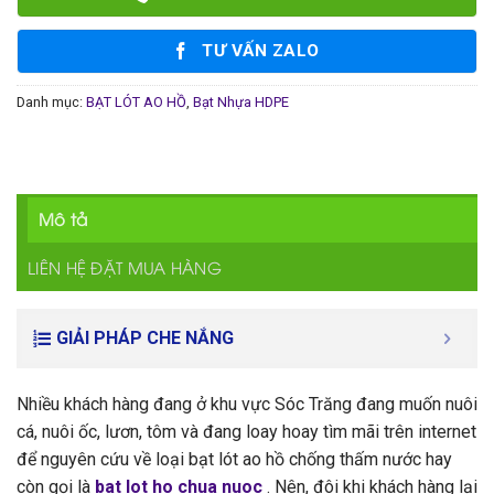
TƯ VẤN ZALO
Danh mục:
BẠT LÓT AO HỒ
,
Bạt Nhựa HDPE
Mô tả
LIÊN HỆ ĐẶT MUA HÀNG
GIẢI PHÁP CHE NẮNG
Nhiều khách hàng đang ở khu vực Sóc Trăng đang muốn nuôi
cá, nuôi ốc, lươn, tôm và đang loay hoay tìm mãi trên internet
để nguyên cứu về loại bạt lót ao hồ chống thấm nước hay
còn gọi là
bat lot ho chua nuoc
. Nên, đôi khi khách hàng lại