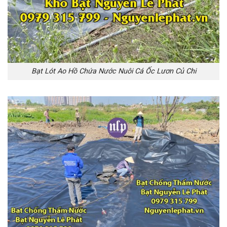
Bạt Lót Ao Hồ Chứa Nước Nuôi Cá Ốc Lươn Củ Chi