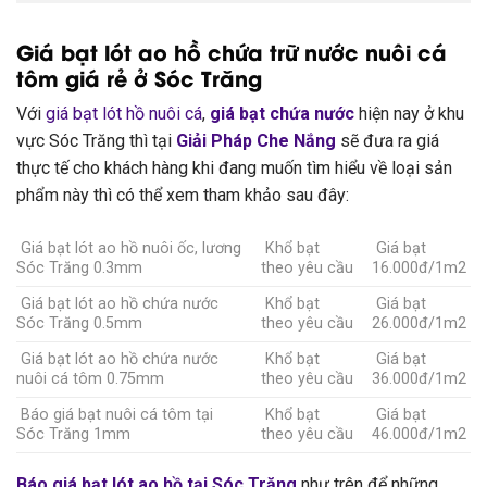
Giá bạt lót ao hồ chứa trữ nước nuôi cá
tôm giá rẻ ở Sóc Trăng
Với
giá bạt lót hồ nuôi cá
,
giá bạt chứa nước
hiện nay ở khu
vực Sóc Trăng thì tại
Giải Pháp Che Nắng
sẽ đưa ra giá
thực tế cho khách hàng khi đang muốn tìm hiểu về loại sản
phẩm này thì có thể xem tham khảo sau đây:
Giá bạt lót ao hồ nuôi ốc, lương
Khổ bạt
Giá bạt
Sóc Trăng 0.3mm
theo yêu cầu
16.000đ/1m2
Giá bạt lót ao hồ chứa nước
Khổ bạt
Giá bạt
Sóc Trăng 0.5mm
theo yêu cầu
26.000đ/1m2
Giá bạt lót ao hồ chứa nước
Khổ bạt
Giá bạt
nuôi cá tôm 0.75mm
theo yêu cầu
36.000đ/1m2
Báo giá bạt nuôi cá tôm tại
Khổ bạt
Giá bạt
Sóc Trăng 1mm
theo yêu cầu
46.000đ/1m2
Báo giá bạt lót ao hồ tại Sóc Trăng
như trên để những