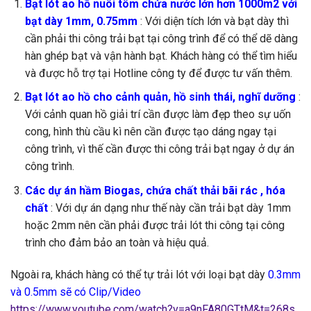
Bạt lót ao hồ nuôi tôm chứa nước lớn hơn 1000m2 với
bạt dày 1mm, 0.75mm
: Với diện tích lớn và bạt dày thì
cần phải thi công trải bạt tại công trình để có thể dẽ dàng
hàn ghép bạt và vận hành bạt. Khách hàng có thể tìm hiểu
và được hỗ trợ tại Hotline công ty để được tư vấn thêm.
Bạt lót ao hồ cho cảnh quản, hồ sinh thái, nghĩ dưỡng
:
Với cảnh quan hồ giải trí cần được làm đẹp theo sự uốn
cong, hình thù cầu kì nên cần được tạo dáng ngay tại
công trình, vì thế cần được thi công trải bạt ngay ở dự án
công trình.
Các dự án hầm Biogas, chứa chất thải bãi rác , hóa
chất
: Với dự án dạng như thế này cần trải bạt dày 1mm
hoặc 2mm nên cần phải được trải lót thi công tại công
trình cho đảm bảo an toàn và hiệu quả.
Ngoài ra, khách hàng có thể tự trải lót với loại bạt dày
0.3mm
và 0.5mm sẽ có Clip/Video
https://www.youtube.com/watch?v=a9nFA80GTtM&t=268s