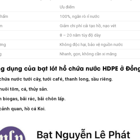
Ưu điểm
thấm
100%, ngăn rò rỉ nước
ệm
Giảm chi phí cải tạo hồ, nạo vét
8 – 20 năm tùy độ dày
ờng
Không độc hại, bảo vệ nguồn nước
g
Nhanh, gọn, không cần xi măng
ng dụng của bạt lót hồ chứa nước HDPE ở Đồn
chứa nước tưới cây, tưới café, thanh long, sầu riêng.
nuôi tôm, cá, thủy sản.
 biogas, bãi rác, bãi chôn lấp.
cảnh quan, hồ cá Koi.