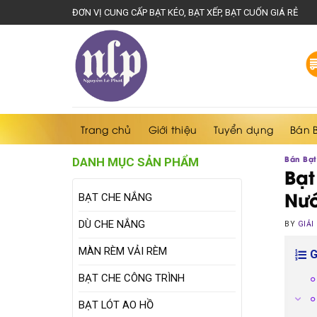
Skip
ĐƠN VỊ CUNG CẤP BẠT KÉO, BẠT XẾP, BẠT CUỐN GIÁ RẺ
to
content
Trang chủ
Giới thiệu
Tuyển dụng
Bán 
Bán Bạt
DANH MỤC SẢN PHẨM
Bạt
Nư
BẠT CHE NẮNG
DÙ CHE NẮNG
BY
GIẢI
MÀN RÈM VẢI RÈM
G
BẠT CHE CÔNG TRÌNH
BẠT LÓT AO HỒ