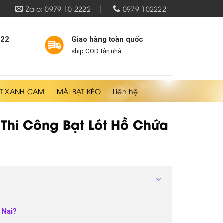
Zalo: 0979 10 2222
0979 102222
222
Giao hàng toàn quốc
ship COD tận nhà
T XANH CAM
MÁI BẠT KÉO
Liên hệ
 Thi Công Bạt Lót Hồ Chứa
 Nai?