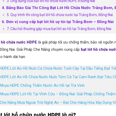
3. Ứng dụng của bạt lót hồ chứa nước HDPE ở Đồng Nai
4. Bảng Báo Giá Thi Công Bạt Lót Hồ Chứa Nước Trảng Bom, 
5. Quy trình thi công bạt lót hồ chứa nước tại Trảng Bom, Đồng Nai
6. Đơn vị cung cấp bạt lót hồ uy tín tại Trảng Bom – Đồng Nai
7. Câu hỏi thường gặp mua bạt lót ao hồ tại Trảng Bom, Đồng Nai
t hồ chứa nước HDPE
là giải pháp tối ưu chống thấm, bảo vệ nguồn n
Đồng Nai. Giải Pháp Che Nắng chuyên cung cấp
bạt lót hồ chứa nư
ảo hành dài hạn.
 HDPE Lót Ao Hồ Nuôi Cá Chứa Nước Tưới Cây Tại Dầu Tiếng Đạt T
 HDPE Lót Ao Hồ Chứa Nước Nuôi Tôm Cá Tại Cam Ranh Đạt Tiêu 
 Nhựa HDPE Chống Thấm Nước Ao Hồ tại Trà Vinh
 Nhựa HDPE Lót Hồ Tại Vĩnh Cửu – Đồng Nai: Giải Pháp Chống Thấm
 Che Nắng Mưa Ngoài Trời Nghệ An – Bạt Che Hàng Hóa Xây Dựng V
ạt lót hồ chứa nước HDPE là gì?