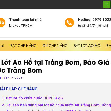
Thanh toán tại nhà
Hotline: 0979 102
khu vực TPHCM
tư vấn 24/7 miễn phí
Bạt
BẠT CHE NẮNG
DÙ CHE NẮNG
BẠT LÓT AO HỒ
BẠ
 Lót Ao Hồ tại Trảng Bom, Báo Giá
ớc Trảng Bom
 PHÁP CHE NẮNG
IẢI PHÁP CHE NẮNG
1. Bạt lót hồ chứa nước HDPE là gì?
2. Tại sao nên dùng bạt lót hồ chứa nước tại Trảng Bom, Đồng