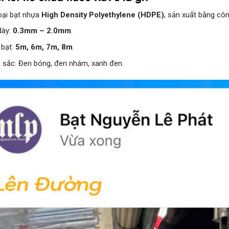
loại bạt nhựa
High Density Polyethylene (HDPE)
, sản xuất bằng côn
dày:
0.3mm – 2.0mm
.
 bạt:
5m, 6m, 7m, 8m
.
 sắc: Đen bóng, đen nhám, xanh đen.