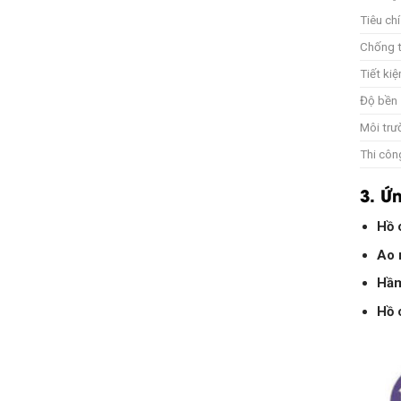
Tiêu chí
Chống 
Tiết ki
Độ bền
Môi trư
Thi côn
3. Ứ
Hồ 
Ao 
Hầm
Hồ 