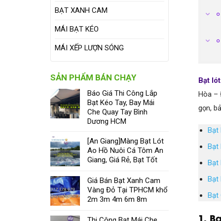
BẠT XANH CAM
MÁI BẠT KÉO
MÁI XẾP LƯỢN SÓNG
SẢN PHẨM BÁN CHẠY
Bạt ló
Báo Giá Thi Công Lắp
Hòa – 
Bạt Kéo Tay, Bay Mái
gọn, b
Che Quay Tay Bình
Dương HCM
Bạt
[An Giang]Màng Bạt Lót
Bạt
Ao Hồ Nuôi Cá Tôm An
Giang, Giá Rẻ, Bạt Tốt
Bạt
Bạt
Giá Bán Bạt Xanh Cam
Vàng Đỏ Tại TPHCM khổ
Bạt
2m 3m 4m 6m 8m
1. B
Thi Công Bạt Mái Che