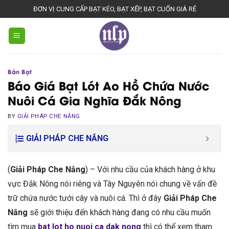
Skip
ĐƠN VỊ CUNG CẤP BẠT KÉO, BẠT XẾP, BẠT CUỐN GIÁ RẺ
to
content
Bán Bạt
Báo Giá Bạt Lót Ao Hồ Chứa Nước
Nuôi Cá Gia Nghĩa Đắk Nông
BY
GIẢI PHÁP CHE NẮNG
GIẢI PHÁP CHE NẮNG
(
Giải Pháp Che Nắng
) – Với nhu cầu của khách hàng ở khu
vực Đắk Nông nói riêng và Tây Nguyên nói chung về vấn đề
trữ chứa nước tưới cây và nuôi cá. Thì ở đây
Giải Pháp Che
Nắng
sẽ giới thiệu đến khách hàng đang có nhu cầu muốn
tìm mua
bat lot ho nuoi ca dak nong
thì có thể xem tham