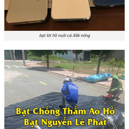
bạt lót hồ nuôi cá đắk nông