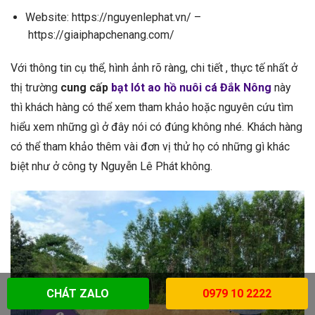
Website: https://nguyenlephat.vn/ –
https://giaiphapchenang.com/
Với thông tin cụ thể, hình ảnh rõ ràng, chi tiết , thực tế nhất ở
thị trường
cung cấp
bạt lót ao hồ nuôi cá Đắk Nông
này
thì khách hàng có thể xem tham khảo hoặc nguyên cứu tìm
hiểu xem những gì ở đây nói có đúng không nhé. Khách hàng
có thể tham khảo thêm vài đơn vị thử họ có những gì khác
biệt như ở công ty Nguyễn Lê Phát không.
CHÁT ZALO
0979 10 2222