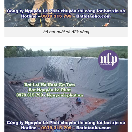
hồ bạt nuôi cá đắk nông