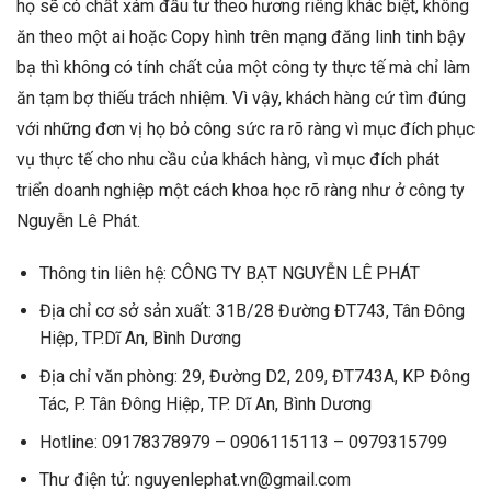
họ sẽ có chất xám đầu tư theo hương riêng khác biệt, không
ăn theo một ai hoặc Copy hình trên mạng đăng linh tinh bậy
bạ thì không có tính chất của một công ty thực tế mà chỉ làm
ăn tạm bợ thiếu trách nhiệm. Vì vậy, khách hàng cứ tìm đúng
với những đơn vị họ bỏ công sức ra rõ ràng vì mục đích phục
vụ thực tế cho nhu cầu của khách hàng, vì mục đích phát
triển doanh nghiệp một cách khoa học rõ ràng như ở công ty
Nguyễn Lê Phát.
Thông tin liên hệ: CÔNG TY BẠT NGUYỄN LÊ PHÁT
Địa chỉ cơ sở sản xuất: 31B/28 Đường ĐT743, Tân Đông
Hiệp, TP.Dĩ An, Bình Dương
Địa chỉ văn phòng: 29, Đường D2, 209, ĐT743A, KP Đông
Tác, P. Tân Đông Hiệp, TP. Dĩ An, Bình Dương
Hotline: 09178378979 – 0906115113 – 0979315799
Thư điện tử: nguyenlephat.vn@gmail.com