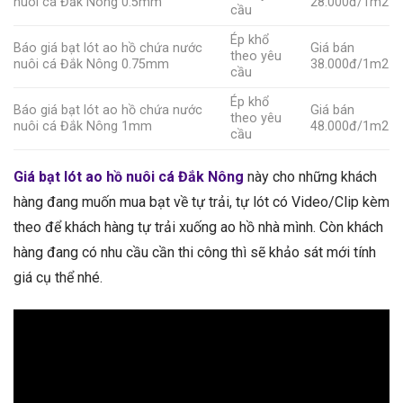
nuôi cá Đắk Nông 0.5mm
28.000đ/1m2
cầu
Ép khổ
Báo giá bạt lót ao hồ chứa nước
Giá bán
theo yêu
nuôi cá Đắk Nông 0.75mm
38.000đ/1m2
cầu
Ép khổ
Báo giá bạt lót ao hồ chứa nước
Giá bán
theo yêu
nuôi cá Đắk Nông 1mm
48.000đ/1m2
cầu
Giá bạt lót ao hồ nuôi cá Đắk Nông
này cho những khách
hàng đang muốn mua bạt về tự trải, tự lót có Video/Clip kèm
theo để khách hàng tự trải xuống ao hồ nhà mình. Còn khách
hàng đang có nhu cầu cần thi công thì sẽ khảo sát mới tính
giá cụ thể nhé.