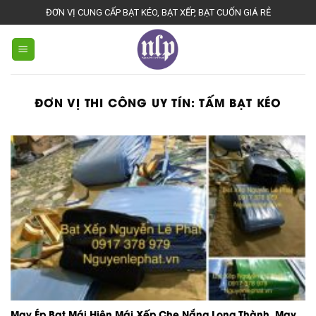
Skip
ĐƠN VỊ CUNG CẤP BẠT KÉO, BẠT XẾP, BẠT CUỐN GIÁ RẺ
to
content
ĐƠN VỊ THI CÔNG UY TÍN:
TẤM BẠT KÉO
May Ép Bạt Mái Hiên Mái Xếp Che Nắng Long Thành, May