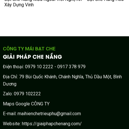
Xây Dựng Vinh
CÔNG TY MÁI BẠT CHE
GIẢI PHÁP CHE NẮNG
Điện thoại: 0979 10 2222 - 0917 378 979
Địa Chỉ: 79 Bùi Quốc Khánh, Chánh Nghĩa, Thủ Dầu Một, Bình
Dương
Zalo: 0979 102222
Maps Google CÔNG TY
E-mail: maihienchetrieuphu@gmail.com
Website: https://giaiphapchenang.com/