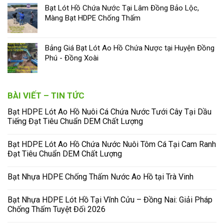
Bạt Lót Hồ Chứa Nước Tại Lâm Đồng Bảo Lộc,
Màng Bạt HDPE Chống Thấm
Bảng Giá Bạt Lót Ao Hồ Chứa Nược tại Huyện Đồng
Phú - Đồng Xoài
BÀI VIẾT – TIN TỨC
Bạt HDPE Lót Ao Hồ Nuôi Cá Chứa Nước Tưới Cây Tại Dầu
Tiếng Đạt Tiêu Chuẩn DEM Chất Lượng
Bạt HDPE Lót Ao Hồ Chứa Nước Nuôi Tôm Cá Tại Cam Ranh
Đạt Tiêu Chuẩn DEM Chất Lượng
Bạt Nhựa HDPE Chống Thấm Nước Ao Hồ tại Trà Vinh
Bạt Nhựa HDPE Lót Hồ Tại Vĩnh Cửu – Đồng Nai: Giải Pháp
Chống Thấm Tuyệt Đối 2026