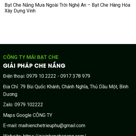
Bạt Che Nắng Mưa Ngoài Trời Nghệ An – Bạt Che Hàng Hóa
Xây Dựng Vinh
CÔNG TY MÁI BẠT CHE
GIẢI PHÁP CHE NẮNG
Điện thoại: 0979 10 2222 - 0917 378 979
Địa Chỉ: 79 Bùi Quốc Khánh, Chánh Nghĩa, Thủ Dầu Một, Bình
Dương
Zalo: 0979 102222
Maps Google CÔNG TY
E-mail: maihienchetrieuphu@gmail.com