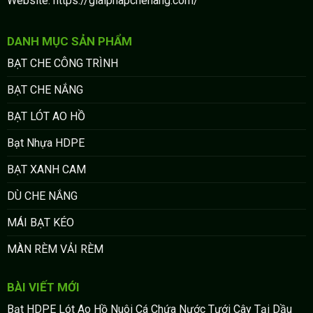
Website: https://giaiphapchenang.com/
DANH MỤC SẢN PHẨM
BẠT CHE CÔNG TRÌNH
BẠT CHE NẮNG
BẠT LÓT AO HỒ
Bạt Nhựa HDPE
BẠT XANH CAM
DÙ CHE NẮNG
MÁI BẠT KÉO
MÀN RÈM VẢI RÈM
BÀI VIẾT MỚI
Bạt HDPE Lót Ao Hồ Nuôi Cá Chứa Nước Tưới Cây Tại Dầu