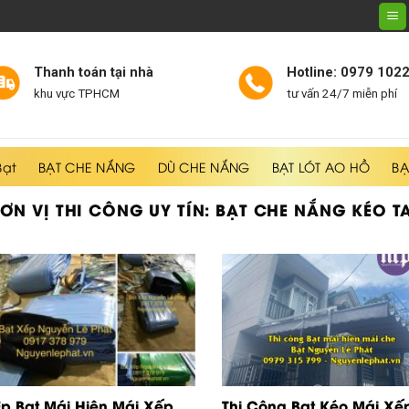
Thanh toán tại nhà
Hotline: 0979 102
khu vực TPHCM
tư vấn 24/7 miễn phí
Bạt
BẠT CHE NẮNG
DÙ CHE NẮNG
BẠT LÓT AO HỒ
BẠ
ƠN VỊ THI CÔNG UY TÍN:
BẠT CHE NẮNG KÉO T
p Bạt Mái Hiên Mái Xếp
Thi Công Bạt Kéo Mái Xế