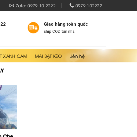
Zalo: 0979 10 2222
0979 102222
222
Giao hàng toàn quốc
ship COD tận nhà
T XANH CAM
MÁI BẠT KÉO
Liên hệ
AY
p Che