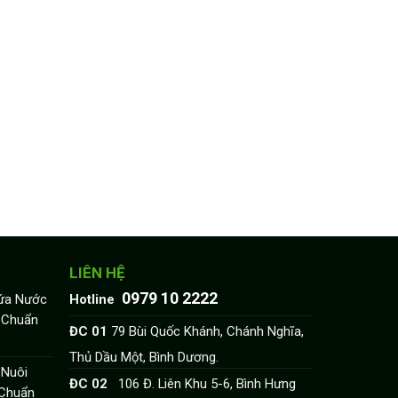
LIÊN HỆ
0979 10 2222
:
hứa Nước
Hotline
u Chuẩn
:
ĐC 01
79 Bùi Quốc Khánh, Chánh Nghĩa,
Thủ Dầu Một, Bình Dương.
 Nuôi
:
ĐC 02
106 Đ. Liên Khu 5-6, Bình Hưng
 Chuẩn