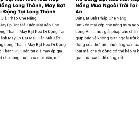
ắng Long Thành, May Bạt
Nắng Mưa Ngoài Trời Tại
i Động Tại Long Thành
An
t
Giải Pháp Che Nắng
Bán Bạt
Giải Pháp Che Nắng
 May Ép Bạt Mái Hiên Mái Xếp Che
Bạt kéo mái xếp che nắng mưa ngoà
ng Thành, May Bạt Kéo Di Động Tại
Long An là một giải pháp che chắn l
ành May Ép Bạt Mái Hiên Mái Xếp
giúp bảo vệ không gian ngoài trời k
g Long Thành, May Bạt Kéo Di Động
động của thời tiết như nắng và mưa
g Thành ✅✅Hiện tại giá may ép gia
loại mái che di động có thể kéo ra 
t che nắng mưa cho mái hiên, mái
gọn một cách dễ dàng, rất…