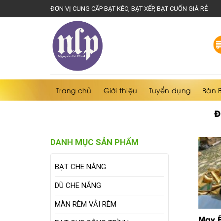
Skip
ĐƠN VỊ CUNG CẤP BẠT KÉO, BẠT XẾP, BẠT CUỐN GIÁ RẺ
to
content
Trang chủ
Giới thiệu
Tuyển dụng
Bán 
Đ
DANH MỤC SẢN PHẨM
BẠT CHE NẮNG
DÙ CHE NẮNG
MÀN RÈM VẢI RÈM
May É