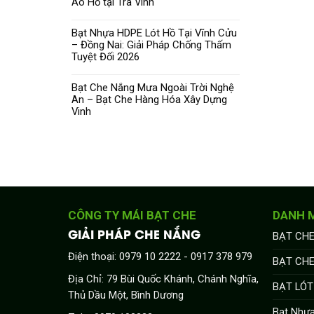
Ao Hồ tại Trà Vinh
Bạt Nhựa HDPE Lót Hồ Tại Vĩnh Cửu
– Đồng Nai: Giải Pháp Chống Thấm
Tuyệt Đối 2026
Bạt Che Nắng Mưa Ngoài Trời Nghệ
An – Bạt Che Hàng Hóa Xây Dựng
Vinh
CÔNG TY MÁI BẠT CHE
DANH 
GIẢI PHÁP CHE NẮNG
BẠT CHE
Điện thoại: 0979 10 2222 - 0917 378 979
BẠT CH
Địa Chỉ: 79 Bùi Quốc Khánh, Chánh Nghĩa,
BẠT LÓT
Thủ Dầu Một, Bình Dương
Bạt Nhự