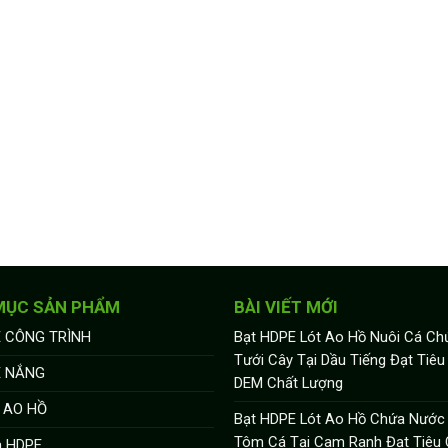
MỤC SẢN PHẨM
BÀI VIẾT MỚI
 CÔNG TRÌNH
Bạt HDPE Lót Ao Hồ Nuôi Cá C
Tưới Cây Tại Dầu Tiếng Đạt Tiê
E NẮNG
DEM Chất Lượng
 AO HỒ
Bạt HDPE Lót Ao Hồ Chứa Nước
Tôm Cá Tại Cam Ranh Đạt Tiêu
a HDPE