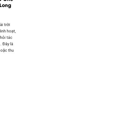
 Long
i trời
inh hoạt,
hỏi tác
. Đây là
hoặc thu