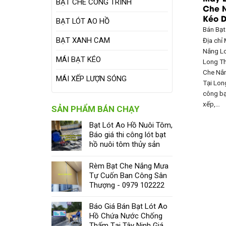
BẠT CHE CÔNG TRÌNH
Che N
Kéo D
BẠT LÓT AO HỒ
Bán Bạ
BẠT XANH CAM
Địa chỉ
Nắng Lo
MÁI BẠT KÉO
Long Th
Che Nắn
MÁI XẾP LƯỢN SÓNG
Tại Lon
công bạ
xếp,…
SẢN PHẨM BÁN CHẠY
Bạt Lót Ao Hồ Nuôi Tôm,
Báo giá thi công lót bạt
hồ nuôi tôm thủy sản
Rèm Bạt Che Nắng Mưa
Tự Cuốn Ban Công Sân
Thượng - 0979 102222
Báo Giá Bán Bạt Lót Ao
Hồ Chứa Nước Chống
Thấm Tại Tây Ninh Giá