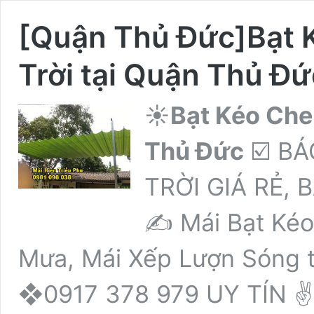
[Quận Thủ Đức]Bạt 
Trời tại Quận Thủ Đứ
☀️
Bạt Kéo Che
Thủ Đức
☑️ BÁ
TRỜI GIÁ RẺ,
✍ Mái Bạt Kéo
Mưa, Mái Xếp Lượn Sóng
❖0917 378 979 UY TÍN 